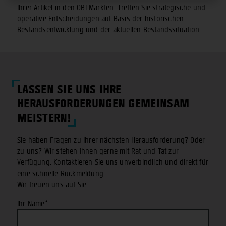
stimmen Sie dem Einsatz von technisch nicht notwendigen
Ihrer Artikel in den OBI-Märkten. Treffen Sie strategische und
Cookies und ähnlichen Technologien zu den vorgenannten
operative Entscheidungen auf Basis der historischen
Zwecken zu. Durch Klicken auf "Einstellungen öffnen"
Bestandsentwicklung und der aktuellen Bestandssituation.
können Sie eine individuelle Auswahl treffen. Ihre erteilte
Einwilligung können Sie jederzeit mit Wirkung für die
Zukunft widerrufen, ohne dass der Widerruf die
Rechtmäßigkeit der bis zum Widerruf erfolgten
Verarbeitung berührt. Durch Klicken auf "Ablehnen"
LASSEN SIE UNS IHRE
verweigern Sie ihre Zustimmung zum Einsatz der nicht für
HERAUSFORDERUNGEN GEMEINSAM
die Nutzung zwingend erforderlichen Cookies. Nähere
MEISTERN!
Informationen zu Art und Umfang der Datenverarbeitung
erhalten Sie in unserer
Datenschutzerklärung
|
Impressum
Sie haben Fragen zu Ihrer nächsten Herausforderung? Oder
zu uns? Wir stehen Ihnen gerne mit Rat und Tat zur
Verfügung. Kontaktieren Sie uns unverbindlich und direkt für
eine schnelle Rückmeldung.
Wir freuen uns auf Sie.
Ihr Name*