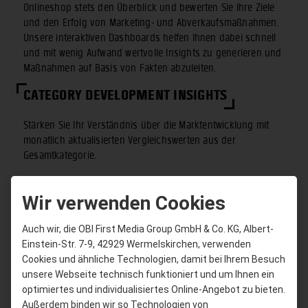
Onlineshop stets den Überblick und bewerten Sie Ihre Ziele
und den Erfolg von Marketing- und Abverkaufsmaßnahmen.
Unsere interaktiven Dashboards helfen Ihnen dabei schnell
und mit wenig Aufwand wertvolle Insights zu generieren und
Maßnahmen auf Basis von Fakten abzuleiten.
CATEGORY DEVELOPMENT INSIGHTS
Stärken Sie Ihr Verständnis über die Marktentwicklung mit
monatlich aktualisierten Vergleichswerten aus der
Gesamtkategorie.
Erhalten Sie ein tiefes Verständnis über die
Zusammensetzung von OBI Hauptwarengruppen und die
Wir verwenden Cookies
Entwicklung von Sortimenten in den OBI Märkten und dem
OBI Onlineshop.
Auch wir, die OBI First Media Group GmbH & Co. KG, Albert-
Einstein-Str. 7-9, 42929 Wermelskirchen, verwenden
Cookies und ähnliche Technologien, damit bei Ihrem Besuch
unsere Webseite technisch funktioniert und um Ihnen ein
optimiertes und individualisiertes Online-Angebot zu bieten.
Außerdem binden wir so Technologien von