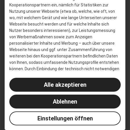
Kooperationspartnern ein, nämlich für Statistiken zur
Nutzung unserer Webseite (etwa ob, welche, wie oft, von
wo, mit welchem Gerät und wie lange Unterseiten unserer
Webseite besucht werden und für welche Inhalte sich
Nutzer besonders interessieren), zur Leistungsmessung
von Werbemaßnahmen sowie zum Anzeigen
personalisierter Inhalte und Werbung – auch über unsere
Webseite hinaus und ggf. unter Zusammenführung von
weiteren bei den Kooperationspartnern befindlichen Daten
von Ihnen, sodass umfassende Nutzungsprofile entstehen
können. Durch Einbindung der technisch nicht notwendigen
Cookies kommt es ggf. zu einer Datenübermittlung in die
USA. Die eingebundenen US-amerikanischen Unternehmen
Alle akzeptieren
(LinkedIn Corporation, 1000 W. Maude Avenue, Sunnyvale,
CA 94085 sowie Google LLC, 1600 Amphitheatre Parkway,
Ablehnen
Mountain View, CA 94043) haben sich jedoch dem EU-U.S.
Data Privacy Framework unterworfen. Die Europäische
Kommission bescheinigt den Datentransfers daher ein
OPERATIONS INSIGHTS
Einstellungen öffnen
angemessenes, mit EU-Standards vergleichbares
Datenschutzniveau. Durch Klicken auf "Alle akzeptieren"
Erhalten Sie einen umfassenden Einblick in die Bestände